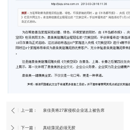
上一篇：
泉佳美将27家侵权企业送上被告席
下一篇：
真硅藻泥必须无胶