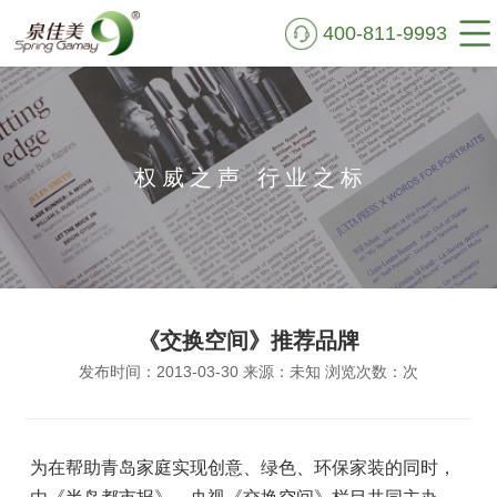
400-811-9993
首页
走进泉佳美
权威之声 行业之标
硅藻泥鉴别
艺术肌理
实景VR
《交换空间》推荐品牌
施工案例
发布时间：2013-03-30 来源：未知 浏览次数：
次
新闻资讯
公益行动
为在帮助青岛家庭实现创意、绿色、环保家装的同时，