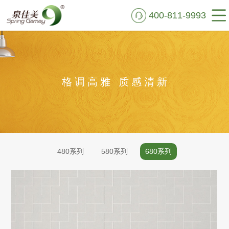
400-811-9993
首页
走进泉佳美
格调高雅 质感清新
硅藻泥鉴别
艺术肌理
实景VR
480系列
580系列
680系列
施工案例
新闻资讯
公益行动