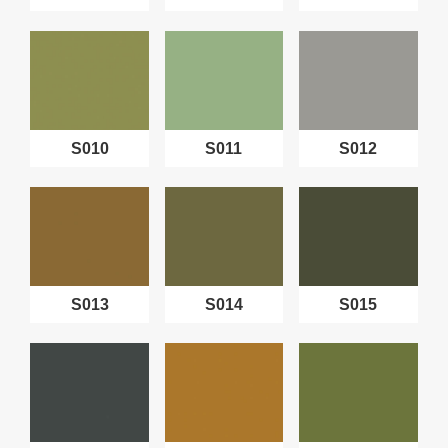
S010
S011
S012
S013
S014
S015